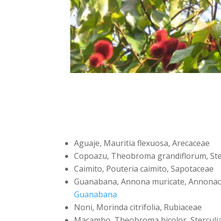
Aguaje, Mauritia flexuosa, Arecaceae
Copoazu, Theobroma grandiflorum, Ste
Caimito, Pouteria caimito, Sapotaceae
Guanabana, Annona muricate, Annona
Guanabana
Noni, Morinda citrifolia, Rubiaceae
Macambo, Theobroma bicolor, Sterculi