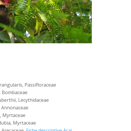
angularis, Passifloraceae
a, Bombaceae
berthii, Lecythidaceae
, Annonaceae
a, Myrtaceae
dubia, Myrtaceae
, Arecaceae,
Fiche descriptive Acai