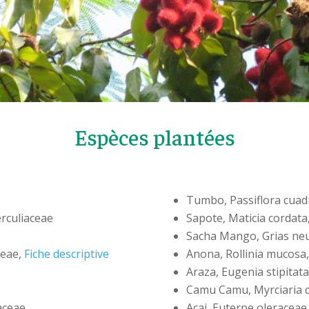
Espèces plantées
Tumbo, Passiflora cuadr
rculiaceae
Sapote, Maticia cordat
Sacha Mango, Grias neu
ceae,
Fiche descriptive
Anona, Rollinia mucosa
Araza, Eugenia stipitat
Camu Camu, Myrciaria 
aceae
Acai, Euterpe oleraceae