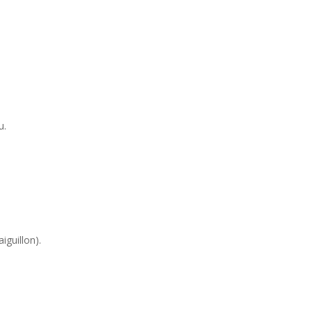
u.
iguillon).