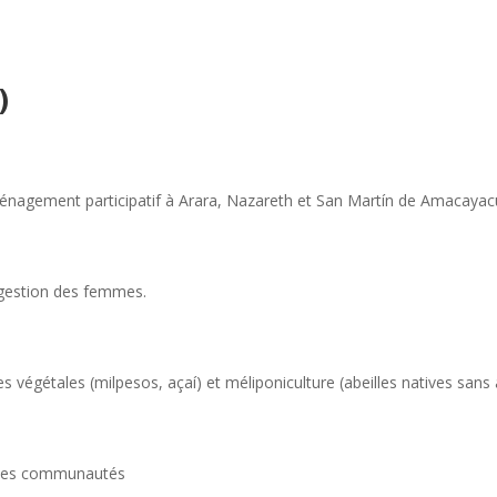
)
aménagement participatif à Arara, Nazareth et San Martín de Amacayac
e gestion des femmes.
 végétales (milpesos, açaí) et méliponiculture (abeilles natives sans a
lles communautés