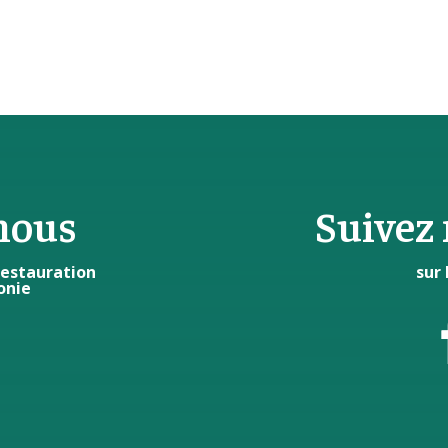
nous
Suivez 
 restauration
sur 
onie